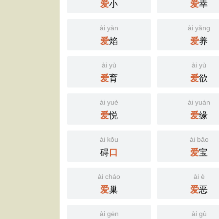
小
幸
爱
爱
ài yàn
ài yǎng
焰
养
爱
爱
ài yù
ài yù
育
欲
爱
爱
ài yuè
ài yuán
悦
缘
爱
爱
ài kǒu
ài bǎo
碍
宝
口
爱
ài cháo
ài è
巢
恶
爱
爱
ài gēn
ài gù