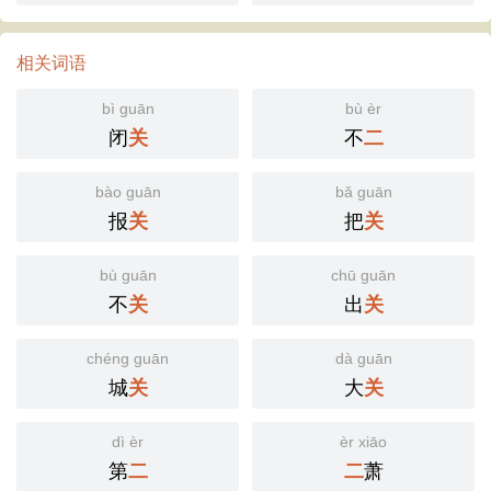
相关词语
bì guān
bù èr
闭
不
关
二
bào guān
bǎ guān
报
把
关
关
bù guān
chū guān
不
出
关
关
chéng guān
dà guān
城
大
关
关
dì èr
èr xiāo
第
萧
二
二