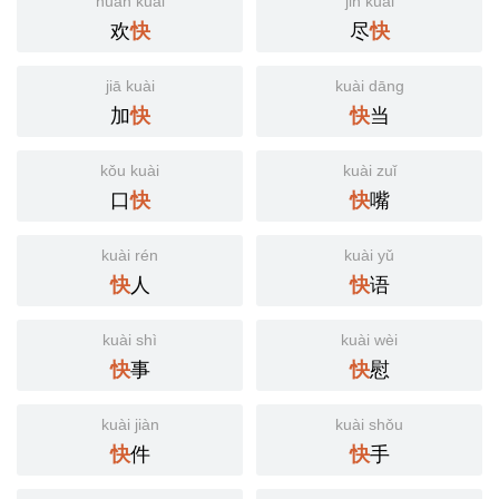
huān kuài
jǐn kuài
欢
尽
快
快
jiā kuài
kuài dāng
加
当
快
快
kǒu kuài
kuài zuǐ
口
嘴
快
快
kuài rén
kuài yǔ
人
语
快
快
kuài shì
kuài wèi
事
慰
快
快
kuài jiàn
kuài shǒu
件
手
快
快