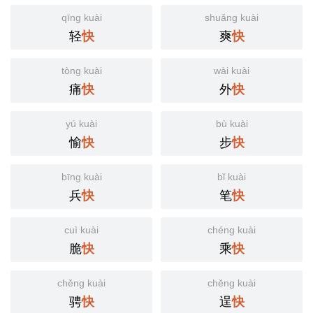
qīng kuài
shuǎng kuài
轻
爽
快
快
tòng kuài
wài kuài
痛
外
快
快
yú kuài
bù kuài
愉
步
快
快
bīng kuài
bǐ kuài
兵
笔
快
快
cuì kuài
chéng kuài
脆
乘
快
快
chěng kuài
chěng kuài
骋
逞
快
快