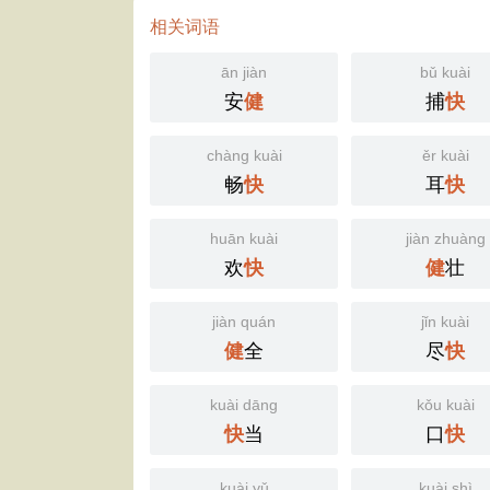
相关词语
ān jiàn
bǔ kuài
安
捕
健
快
chàng kuài
ěr kuài
畅
耳
快
快
huān kuài
jiàn zhuàng
欢
壮
快
健
jiàn quán
jǐn kuài
全
尽
健
快
kuài dāng
kǒu kuài
当
口
快
快
kuài yǔ
kuài shì