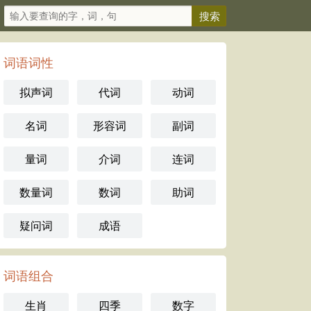
词语词性
拟声词
代词
动词
名词
形容词
副词
量词
介词
连词
数量词
数词
助词
疑问词
成语
词语组合
生肖
四季
数字