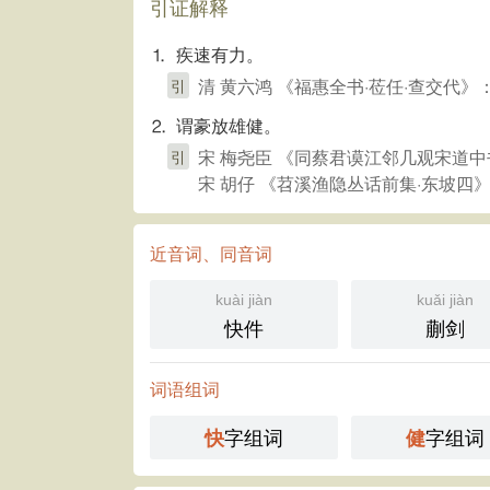
引证解释
⒈ 疾速有力。
清 黄六鸿 《福惠全书·莅任·查交代
引
⒉ 谓豪放雄健。
宋 梅尧臣 《同蔡君谟江邻几观宋道中
引
宋 胡仔 《苕溪渔隐丛话前集·东坡四
近音词、同音词
kuài jiàn
kuǎi jiàn
快件
蒯剑
词语组词
字组词
字组词
快
健