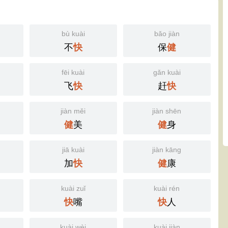
bù kuài
bǎo jiàn
不
保
快
健
fēi kuài
gǎn kuài
飞
赶
快
快
jiàn měi
jiàn shēn
美
身
健
健
jiā kuài
jiàn kāng
加
康
快
健
kuài zuǐ
kuài rén
嘴
人
快
快
kuài wèi
kuài jiàn