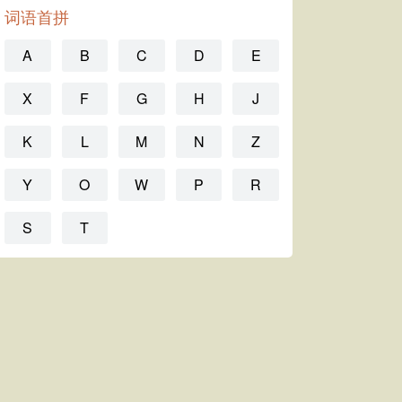
词语首拼
A
B
C
D
E
X
F
G
H
J
K
L
M
N
Z
Y
O
W
P
R
S
T