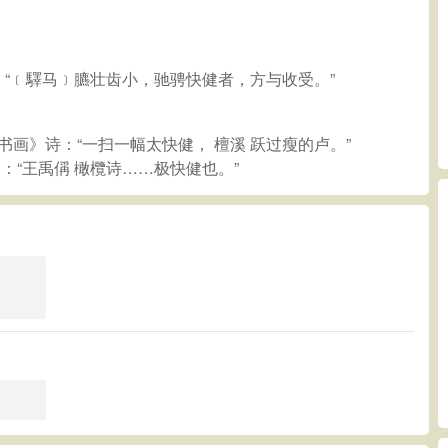
》：“﹝驛马﹞臕壮齿小，驰骋快健者，方与收受。”
书画》诗：“一扫一幅太快健， 檀溪 跃过瘦的卢。”
》：“王禹偁 橄欖诗……极快健也。”