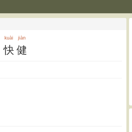
kuài
jiàn
快健