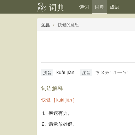
词典
诗词
词典
成语
词典
快健的意思
kuài jiàn
ㄎㄨㄞˋ ㄐ一ㄢˋ
拼音
注音
词语解释
快健
[ kuài jiàn ]
⒈ 疾速有力。
⒉ 谓豪放雄健。