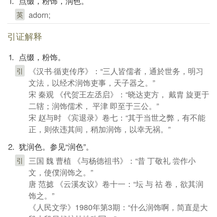
⒈ 点缀，粉饰，润色。
adorn;
英
引证解释
⒈ 点缀，粉饰。
《汉书·循吏传序》：“三人皆儒者，通於世务，明习
引
文法，以经术润饰吏事，天子器之。”
宋 秦观 《代贺王左丞启》：“晓达吏方， 戴胄 旋更于
二辖；润饰儒术， 平津 即至于三公。”
宋 赵与时 《宾退录》卷七：“其于当世之弊，有不能
正，则依违其间，稍加润饰，以幸无祸。”
⒉ 犹润色。参见“润色”。
三国 魏 曹植 《与杨德祖书》：“昔 丁敬礼 尝作小
引
文，使僕润饰之。”
唐 范摅 《云溪友议》卷十一：“坛 与 祜 卷，欲其润
饰之。”
《人民文学》1980年第3期：“什么润饰啊，简直是大