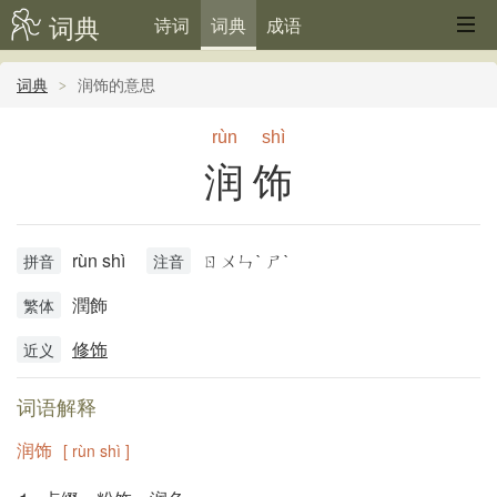
词典
诗词
词典
成语
词典
润饰的意思
rùn
shì
润饰
rùn shì
ㄖㄨㄣˋ ㄕˋ
拼音
注音
潤飾
繁体
修饰
近义
词语解释
润饰
[ rùn shì ]