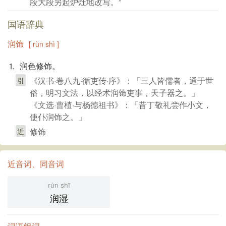
段大段另起炉灶地改写。”
国语辞典
润饰
[ rùn shì ]
⒈ 润色修饰。
《汉书·卷八九·循吏传·序》：「三人皆儒者，通于世
引
俗，明习文法，以经术润饰吏事，天子器之。」
《文选·曹植·与杨德祖书》：「昔丁敬礼尝作小文，
使仆润饰之。」
修饰
近
近音词、同音词
rùn shī
润湿