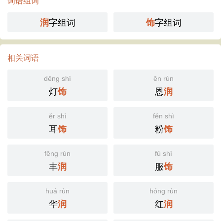
词语组词
字组词
字组词
润
饰
相关词语
dēng shì
ēn rùn
灯
恩
饰
润
ěr shì
fěn shì
耳
粉
饰
饰
fēng rùn
fú shì
丰
服
润
饰
huá rùn
hóng rùn
华
红
润
润