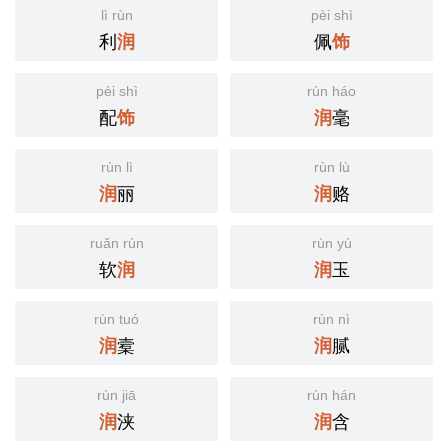
lì rùn
pèi shì
利
佩
润
饰
pèi shì
rùn háo
配
毫
饰
润
rùn lì
rùn lù
丽
赂
润
润
ruǎn rùn
rùn yù
软
玉
润
润
rùn tuó
rùn nì
槖
腻
润
润
rùn jiā
rùn hán
浃
含
润
润