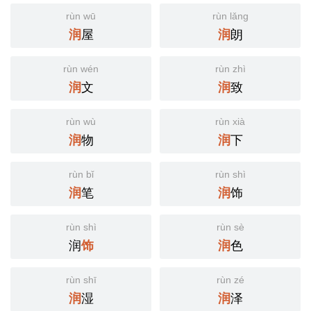
rùn wū
rùn lǎng
屋
朗
润
润
rùn wén
rùn zhì
文
致
润
润
rùn wù
rùn xià
物
下
润
润
rùn bǐ
rùn shì
笔
饰
润
润
rùn shì
rùn sè
润
色
饰
润
rùn shī
rùn zé
湿
泽
润
润