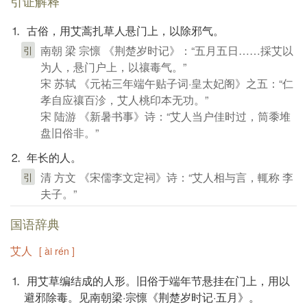
引证解释
⒈ 古俗，用艾蒿扎草人悬门上，以除邪气。
南朝 梁 宗懔 《荆楚岁时记》：“五月五日……採艾以
引
为人，悬门户上，以禳毒气。”
宋 苏轼 《元祐三年端午贴子词·皇太妃阁》之五：“仁
孝自应禳百沴，艾人桃印本无功。”
宋 陆游 《新暑书事》诗：“艾人当户佳时过，筒黍堆
盘旧俗非。”
⒉ 年长的人。
清 方文 《宋儒李文定祠》诗：“艾人相与言，輒称 李
引
夫子。”
国语辞典
艾人
[ ài rén ]
⒈ 用艾草编结成的人形。旧俗于端年节悬挂在门上，用以
避邪除毒。见南朝梁·宗懔《荆楚岁时记·五月》。