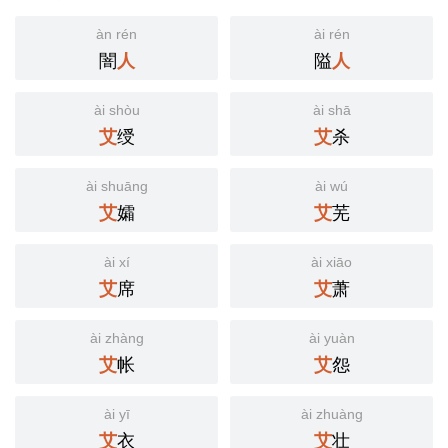
àn rén
ài rén
闇
隘
人
人
ài shòu
ài shā
绶
杀
艾
艾
ài shuāng
ài wú
孀
芜
艾
艾
ài xí
ài xiāo
席
萧
艾
艾
ài zhàng
ài yuàn
帐
怨
艾
艾
ài yī
ài zhuàng
衣
壮
艾
艾