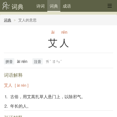
词典
诗词
词典
成语
词典
艾人的意思
ài
rén
艾人
ài rén
ㄞˋ ㄖㄣˊ
拼音
注音
词语解释
艾人
[ ài rén ]
⒈ 古俗，用艾蒿扎草人悬门上，以除邪气。
⒉ 年长的人。