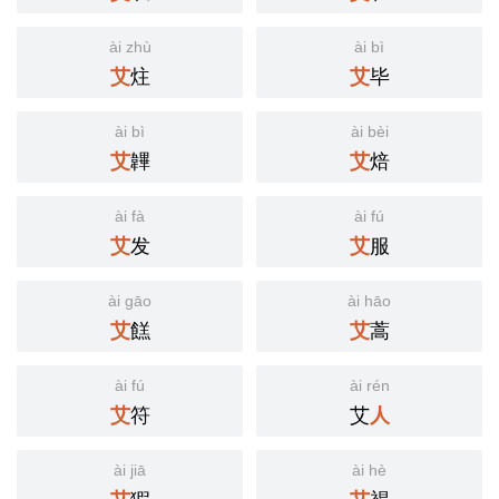
ài zhù
ài bì
炷
毕
艾
艾
ài bì
ài bèi
韠
焙
艾
艾
ài fà
ài fú
发
服
艾
艾
ài gāo
ài hāo
餻
蒿
艾
艾
ài fú
ài rén
符
艾
艾
人
ài jiā
ài hè
猳
褐