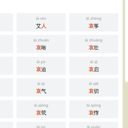
ài rén
āi zhēng
艾
筝
人
哀
āi zhuàn
āi zhuàng
啭
壮
哀
哀
āi pò
āi qǐ
迫
启
哀
哀
āi qì
āi qiē
气
切
哀
哀
āi qióng
āi qióng
茕
惸
哀
哀
āi qú
āi quàn