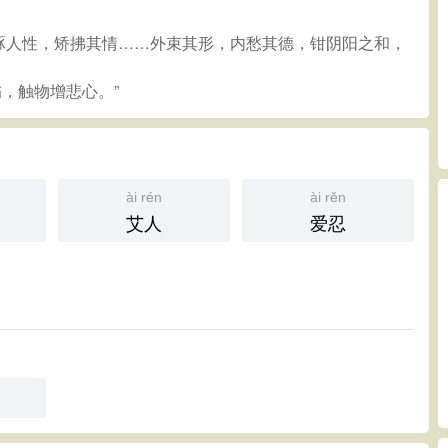
者雕琢人性，矫拂其情……外束其形，内愁其德，钳阴阳之和，
伤，触物增悲心。”
ài rén
ài rěn
艾人
爱忍