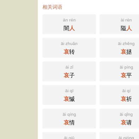
相关词语
àn rén
ài rén
闇
隘
人
人
āi zhuǎn
āi zhěng
转
拯
哀
哀
āi zǐ
āi píng
子
平
哀
哀
āi qī
āi qí
慽
祈
哀
哀
āi qíng
āi qǐng
情
请
哀
哀
āi qiū
āi qióng