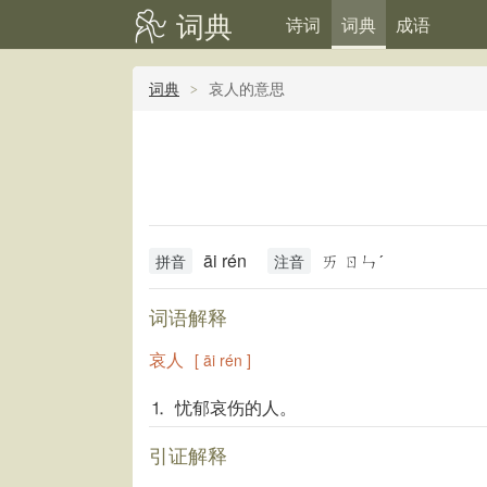
词典
诗词
词典
成语
词典
哀人的意思
āi rén
ㄞ ㄖㄣˊ
拼音
注音
词语解释
哀人
[ āi rén ]
⒈ 忧郁哀伤的人。
引证解释