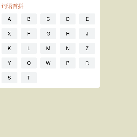
词语首拼
A
B
C
D
E
X
F
G
H
J
K
L
M
N
Z
Y
O
W
P
R
S
T