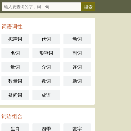
词语词性
拟声词
代词
动词
名词
形容词
副词
量词
介词
连词
数量词
数词
助词
疑问词
成语
词语组合
生肖
四季
数字