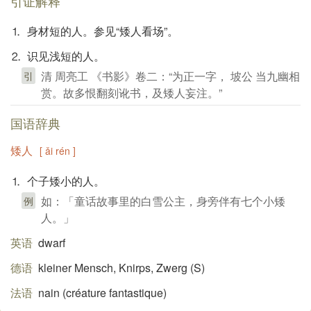
引证解释
⒈ 身材短的人。参见“矮人看场”。
⒉ 识见浅短的人。
清 周亮工 《书影》卷二：“为正一字， 坡公 当九幽相
引
赏。故多恨翻刻讹书，及矮人妄注。”
国语辞典
矮人
[ ǎi rén ]
⒈ 个子矮小的人。
如：「童话故事里的白雪公主，身旁伴有七个小矮
例
人。」
英语
dwarf
德语
kleiner Mensch, Knirps, Zwerg (S)​
法语
nain (créature fantastique)​