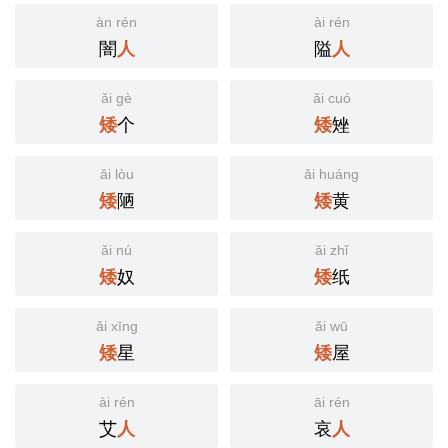
àn rén
ài rén
闇
隘
人
人
ǎi gè
ǎi cuó
个
矬
矮
矮
ǎi lòu
ǎi huáng
陋
黄
矮
矮
ǎi nú
ǎi zhǐ
奴
纸
矮
矮
ǎi xīng
ǎi wū
星
屋
矮
矮
ài rén
āi rén
艾
哀
人
人