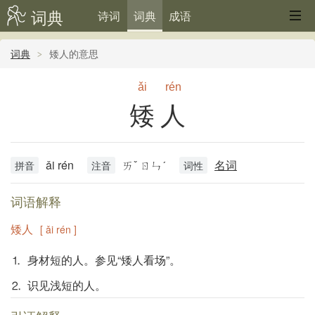
词典
诗词
词典
成语
词典
矮人的意思
ǎi
rén
矮人
ǎi rén
ㄞˇ ㄖㄣˊ
名词
拼音
注音
词性
词语解释
矮人
[ ǎi rén ]
⒈ 身材短的人。参见“矮人看场”。
⒉ 识见浅短的人。