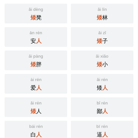
ǎi dèng
ǎi lín
凳
林
矮
矮
ān rén
ǎi zǐ
安
子
人
矮
ǎi pàng
ǎi xiǎo
胖
小
矮
矮
ài rén
ǎi rén
爱
矮
人
人
ǎi rén
bǐ rén
人
鄙
矮
人
bái rén
bī rén
白
逼
人
人