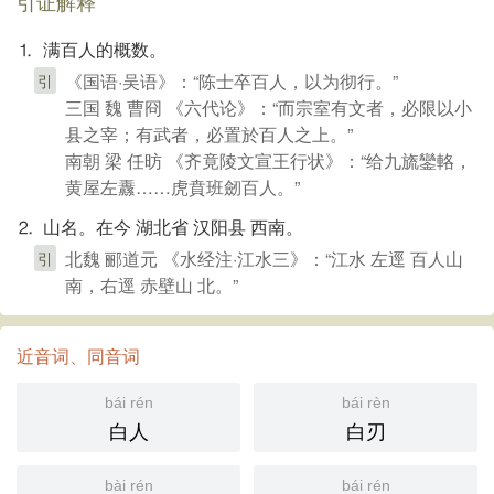
引证解释
⒈ 满百人的概数。
《国语·吴语》：“陈士卒百人，以为彻行。”
引
三国 魏 曹冏 《六代论》：“而宗室有文者，必限以小
县之宰；有武者，必置於百人之上。”
南朝 梁 任昉 《齐竟陵文宣王行状》：“给九旒鑾輅，
黄屋左纛……虎賁班劒百人。”
⒉ 山名。在今 湖北省 汉阳县 西南。
北魏 郦道元 《水经注·江水三》：“江水 左逕 百人山
引
南，右逕 赤壁山 北。”
近音词、同音词
bái rén
bái rèn
白人
白刃
bài rén
bái rén