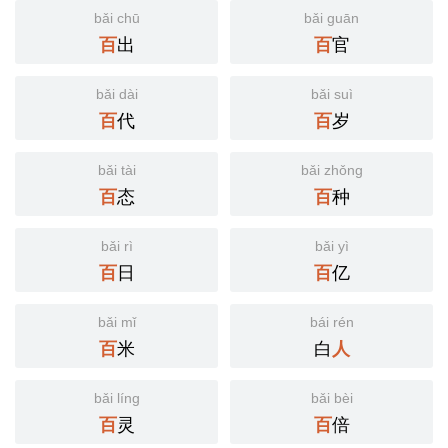
bǎi chū
bǎi guān
出
官
百
百
bǎi dài
bǎi suì
代
岁
百
百
bǎi tài
bǎi zhǒng
态
种
百
百
bǎi rì
bǎi yì
日
亿
百
百
bǎi mǐ
bái rén
米
白
百
人
bǎi líng
bǎi bèi
灵
倍
百
百