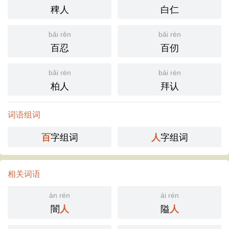
稗人
白仁
bǎi rěn
bǎi rèn
百忍
百仞
bǎi rén
bài rèn
柏人
拜认
词语组词
字组词
字组词
百
人
相关词语
àn rén
ài rén
闇
隘
人
人