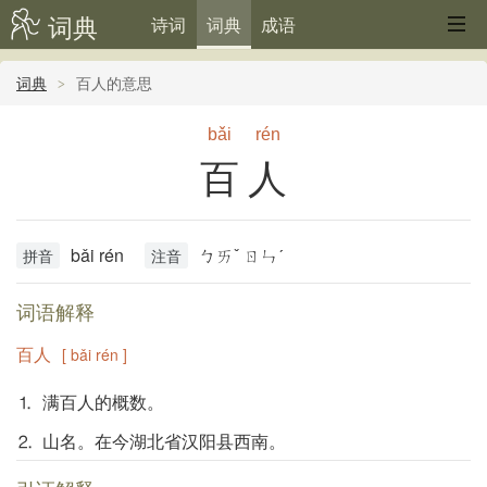
词典
诗词
词典
成语
词典
百人的意思
bǎi
rén
百人
bǎi rén
ㄅㄞˇ ㄖㄣˊ
拼音
注音
词语解释
百人
[ bǎi rén ]
⒈ 满百人的概数。
⒉ 山名。在今湖北省汉阳县西南。