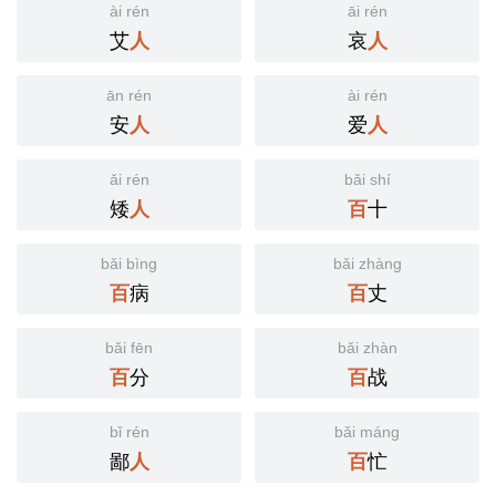
ài rén
āi rén
艾
哀
人
人
ān rén
ài rén
安
爱
人
人
ǎi rén
bǎi shí
矮
十
人
百
bǎi bìng
bǎi zhàng
病
丈
百
百
bǎi fēn
bǎi zhàn
分
战
百
百
bǐ rén
bǎi máng
鄙
忙
人
百