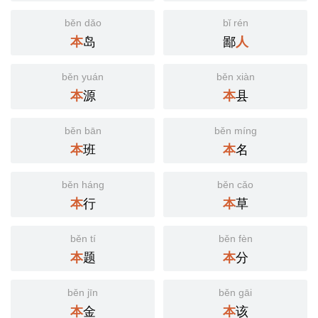
běn dǎo
bǐ rén
岛
鄙
本
人
běn yuán
běn xiàn
源
县
本
本
běn bān
běn míng
班
名
本
本
běn háng
běn cǎo
行
草
本
本
běn tí
běn fèn
题
分
本
本
běn jīn
běn gāi
金
该
本
本