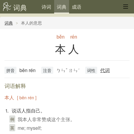
词典
诗词
词典
成语
词典
本人的意思
běn
rén
本人
běn rén
ㄅㄣˇ ㄖㄣˊ
代词
拼音
注音
词性
词语解释
本人
[ běn rén ]
⒈ 说话人指自己。
我本人非常赞成这个主张。
例
me; myself;
英