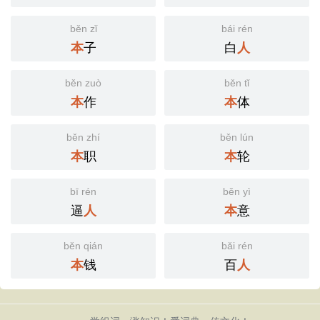
běn zǐ
bái rén
子
白
本
人
běn zuò
běn tǐ
作
体
本
本
běn zhí
běn lún
职
轮
本
本
bī rén
běn yì
逼
意
人
本
běn qián
bǎi rén
钱
百
本
人