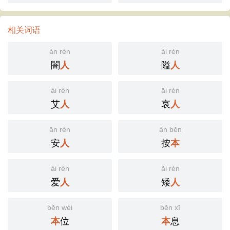
相关词语
àn rén
ài rén
闇
隘
人
人
ài rén
āi rén
艾
哀
人
人
ān rén
àn běn
安
按
人
本
ài rén
ǎi rén
爱
矮
人
人
běn wèi
běn xī
位
息
本
本