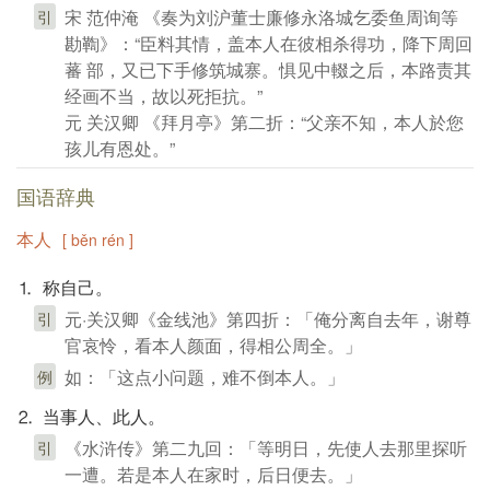
宋 范仲淹 《奏为刘沪董士廉修永洛城乞委鱼周询等
引
勘鞫》：“臣料其情，盖本人在彼相杀得功，降下周回
蕃 部，又已下手修筑城寨。惧见中輟之后，本路责其
经画不当，故以死拒抗。”
元 关汉卿 《拜月亭》第二折：“父亲不知，本人於您
孩儿有恩处。”
国语辞典
本人
[ běn rén ]
⒈ 称自己。
元·关汉卿《金线池》第四折：「俺分离自去年，谢尊
引
官哀怜，看本人颜面，得相公周全。」
如：「这点小问题，难不倒本人。」
例
⒉ 当事人、此人。
《水浒传》第二九回：「等明日，先使人去那里探听
引
一遭。若是本人在家时，后日便去。」