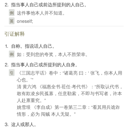
⒉ 指当事人自己或前边所提到的人自己。
这件事他本人并不知道。
例
oneself;
英
引证解释
⒈ 自称。指说话人自己。
如：受到您的夸奖，本人不胜荣幸。
例
⒉ 指当事人自己或所提到的人自身。
《三国志平话》卷中：“诸葛亮 曰：‘ 张飞，你本人用
引
心也。’”
清 黄六鸿 《福惠全书·莅任·考代书》：“所取认代书，
敢有欺凌乡民孤寡，任意勒索，不即与书写者，许本
人赴禀重究。”
姚雪垠 《李自成》第一卷第三二章：“看其用兵诡诈
情形，必为 闯贼 本人无疑。”
⒊ 这人或那人。